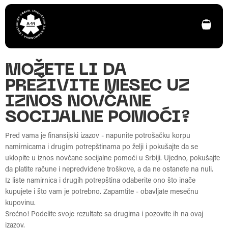
MOŽETE LI DA
PREŽIVITE MESEC UZ
IZNOS NOVČANE
SOCIJALNE POMOĆI?
Pred vama je finansijski izazov - napunite potrošačku korpu
namirnicama i drugim potrepštinama po želji i pokušajte da se
uklopite u iznos novčane socijalne pomoći u Srbiji. Ujedno, pokušajte
da platite račune i nepredviđene troškove, a da ne ostanete na nuli.
Iz liste namirnica i drugih potrepština odaberite ono što inače
kupujete i što vam je potrebno. Zapamtite - obavljate mesečnu
kupovinu.
Srećno! Podelite svoje rezultate sa drugima i pozovite ih na ovaj
izazov.