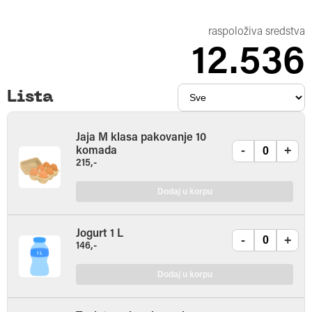
raspoloživa sredstva
12.536
Lista
Jaja M klasa pakovanje 10
-
+
komada
215,-
Dodaj u korpu
Jogurt 1 L
-
+
146,-
Dodaj u korpu